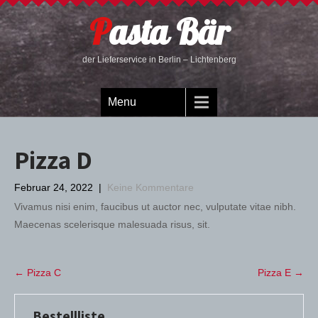
Pasta Bär
der Lieferservice in Berlin – Lichtenberg
Menu
Pizza D
Februar 24, 2022
|
Keine Kommentare
Vivamus nisi enim, faucibus ut auctor nec, vulputate vitae nibh.
Maecenas scelerisque malesuada risus, sit.
Post
←
Pizza C
Pizza E
→
navigation
Bestellliste