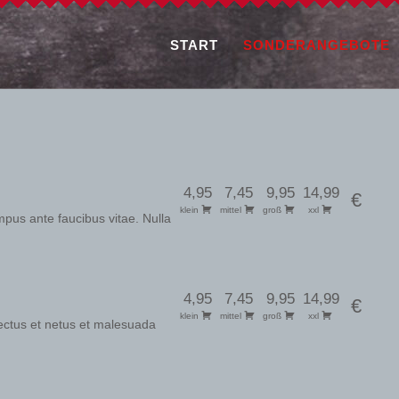
START
SONDERANGEBOTE
4,95
7,45
9,95
14,99
€
klein
mittel
groß
xxl
us ante faucibus vitae. Nulla
4,95
7,45
9,95
14,99
€
klein
mittel
groß
xxl
nectus et netus et malesuada