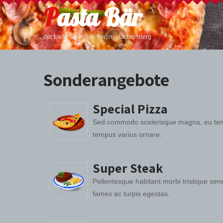
Pasta Bär
der Lieferservice in Berlin – Lichtenberg
Sonderangebote
Special Pizza
Sed commodo scelerisque magna, eu temp
tempus varius ornare.
Super Steak
Pellentesque habitant morbi tristique se
fames ac turpis egestas.