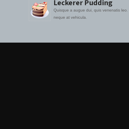
Leckerer Pudding
Quisque a augue dui, quis venenatis leo.
neque at vehicula.