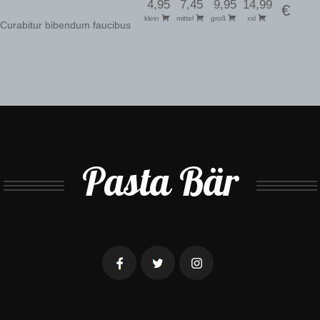
4,95
7,45
9,95
14,99
€
klein
mittel
groß
xxl
 Curabitur bibendum faucibus
Pasta Bär