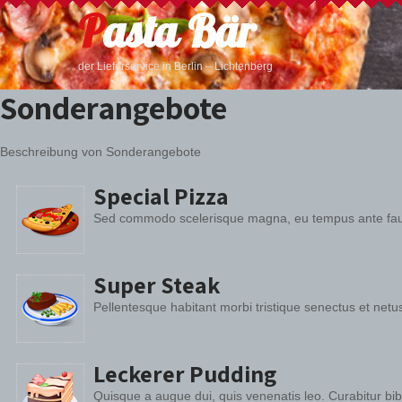
Pasta Bär
der Lieferservice in Berlin – Lichtenberg
Sonderangebote
Beschreibung von Sonderangebote
Special Pizza
Sed commodo scelerisque magna, eu tempus ante fauci
Super Steak
Pellentesque habitant morbi tristique senectus et net
Leckerer Pudding
Quisque a augue dui, quis venenatis leo. Curabitur b