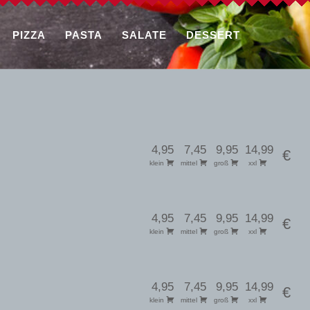
PIZZA
PASTA
SALATE
DESSERT
4,95
7,45
9,95
14,99
€
klein
mittel
groß
xxl
4,95
7,45
9,95
14,99
€
klein
mittel
groß
xxl
4,95
7,45
9,95
14,99
€
klein
mittel
groß
xxl